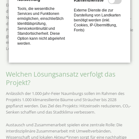
Kartendienste
Ein weiteres Problem ist der Rückgang der Biodiversität, bedingt
Tools, die wesentliche
Externe Dienste die zur
durch die zunehmende Versiegelung von Flächen und die intensive
Services und Funktionen
Darstellung von Landkarten
Nutzung der städtischen Flächen. Besonders Insektenpopulationen,
ermöglichen, einschließlich
benötigt werden (inkl.
die für das ökologische Gleichgewicht und die Bestäubung von
Identitätsprüfung,
Cookies, IP-Übermittlung,
Servicekontinuität und
Pflanzen entscheidend sind, sind in ihrer Existenz gefährdet. Auch die
Fonts)
Standortsicherheit. Diese
grüne Infrastruktur innerhalb der Stadt ist unzureichend, was zu
Option kann nicht abgelehnt
einer Verschärfung von städtischen Hitzeinseln führt und die
werden.
Lebensqualität der Stadtbewohner*innen beeinträchtigt.
Welchen Lösungsansatz verfolgt das
Projekt?
Anlässlich der 1.000-Jahr-Feier Naumburgs sollen im Rahmen des
Projekts 1.000 klimaresiliente Bäume und Sträucher bis 2028
gepflanzt werden. Das Ziel des Projekts: Hitzeinseln reduzieren, CO₂-
Senken schaffen und das Stadtklima verbessern.
Austausch und Zusammenarbeit spielen eine zentrale Rolle: Die
interdisziplinäre Zusammenarbeit mit Umweltverbänden,
Wissenschaft und lokalen Akteur*innen sorgt für eine nachhaltige