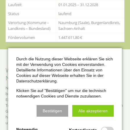
Laufzeit
01.01.2025 – 31.12.2028
Status
laufend
Verortung (Kommune –
Naumburg (Saale), Burgenlandkreis,
Landkreis – Bundesland)
Sachsen-Anhalt
Fördervolumen
1.447.611,80 €
Durch die Nutzung dieser Webseite erklären Sie sich
mit der Verwendung von Cookies einverstanden.
Was ist die Herausforderung in
Detaillierte Informationen über den Einsatz von
Cookies auf dieser Webseite erhalten Sie in der
Naumburg?
Datenschutzerklärung.
Naumburg (Saale) ist von den Folgen des Klimawandels stark
Klicken Sie auf "Bestätigen" um nur die technisch
betroffen, insbesondere durch zunehmende Trockenheit und
notwendigen Cookies und Dienste zuzulassen.
Extremwetterereignisse. Die Stadt leidet unter steigenden
Temperaturen und längeren Trockenperioden, die den bestehenden
Bestätigen
Alle akzeptieren
Grünflächen und Stadtbäumen zusetzen. Gleichzeitig kommt es
häufiger zu Starkregenereignissen, die das Hochwasser-Risiko in
urbanen Bereichen erhöhen.
Notwendig